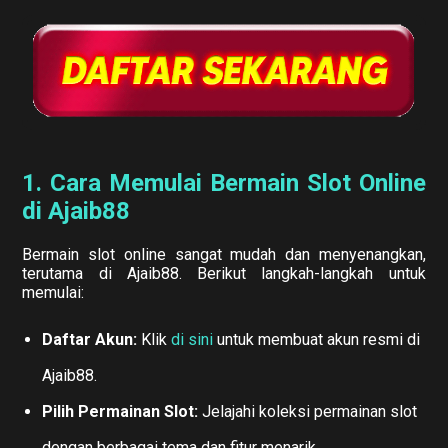
1. Cara Memulai Bermain Slot Online
di Ajaib88
Bermain slot online sangat mudah dan menyenangkan,
terutama di Ajaib88. Berikut langkah-langkah untuk
memulai:
Daftar Akun:
Klik
di sini
untuk membuat akun resmi di
Ajaib88.
Pilih Permainan Slot:
Jelajahi koleksi permainan slot
dengan berbagai tema dan fitur menarik.