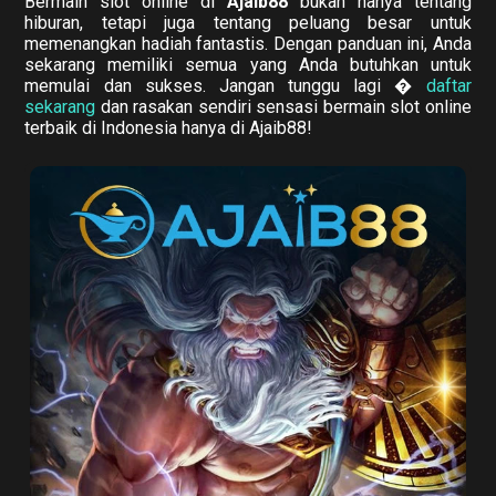
Bermain slot online di
Ajaib88
bukan hanya tentang
hiburan, tetapi juga tentang peluang besar untuk
memenangkan hadiah fantastis. Dengan panduan ini, Anda
sekarang memiliki semua yang Anda butuhkan untuk
memulai dan sukses. Jangan tunggu lagi �
daftar
sekarang
dan rasakan sendiri sensasi bermain slot online
terbaik di Indonesia hanya di Ajaib88!