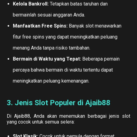
Kelola Bankroll:
Tetapkan batas taruhan dan
bermainlah sesuai anggaran Anda.
Manfaatkan Free Spins:
Banyak slot menawarkan
fitur free spins yang dapat meningkatkan peluang
menang Anda tanpa risiko tambahan.
Bermain di Waktu yang Tepat:
Beberapa pemain
percaya bahwa bermain di waktu tertentu dapat
meningkatkan peluang kemenangan.
3. Jenis Slot Populer di Ajaib88
Di Ajaib88, Anda akan menemukan berbagai jenis slot
yang cocok untuk semua selera:
Slot Klasik:
Cocok untuk pemula dengan format