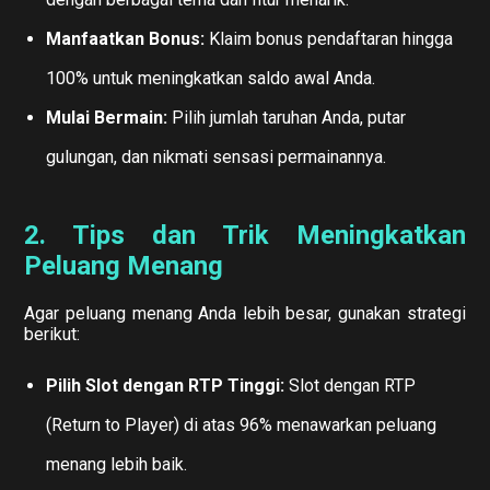
Manfaatkan Bonus:
Klaim bonus pendaftaran hingga
100% untuk meningkatkan saldo awal Anda.
Mulai Bermain:
Pilih jumlah taruhan Anda, putar
gulungan, dan nikmati sensasi permainannya.
2. Tips dan Trik Meningkatkan
Peluang Menang
Agar peluang menang Anda lebih besar, gunakan strategi
berikut:
Pilih Slot dengan RTP Tinggi:
Slot dengan RTP
(Return to Player) di atas 96% menawarkan peluang
menang lebih baik.