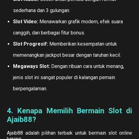
sederhana dan 3 gulungan.
Slot Video:
Menawarkan grafik modern, efek suara
canggih, dan berbagai fitur bonus.
Slot Progresif:
Memberikan kesempatan untuk
memenangkan jackpot besar dengan taruhan kecil.
Megaways Slot:
Dengan ribuan cara untuk menang,
jenis slot ini sangat populer di kalangan pemain
berpengalaman.
4. Kenapa Memilih Bermain Slot di
Ajaib88?
Ajaib88 adalah pilihan terbaik untuk bermain slot online
karena: